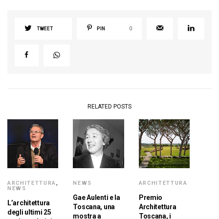
TWEET
PIN
0
RELATED POSTS
ARCHITETTURA
,
NEWS
ARCHITETTURA
NEWS
Gae Aulenti e la
Premio
L’architettura
Toscana, una
Architettura
degli ultimi 25
mostra a
Toscana, i