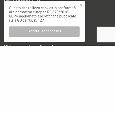
Questo sito utilizza cookies in conformità
via Siusi 20/a, 20132 Milano
alla normativa europea RE 679/2016 -
P. IVA: 12840400159
GDPR aggiornato alle rettifiche pubblicate
REA Milano 1591312
sulla GU dell’UE n. 127.
CATEGORIE
I ACCEPT USE OF COOKIES
18. Biennale di Architettura di Venezia
19. Biennale di Architettura di Venezia
Architettura
Arte e Fotografia
Biennale
Design
Elementi
Milano Design Week 2024
Milano Design Week 2025
Milano Design Week 2026
News
Osservatorio Permanente dell'Architettura Italiana
Senza categoria