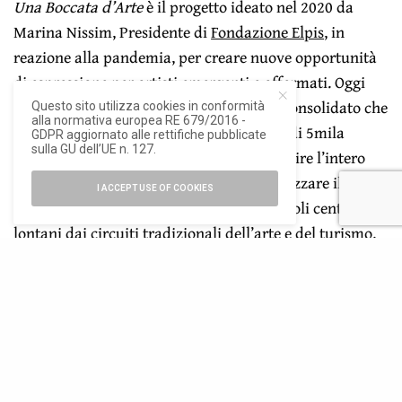
Una Boccata d’Arte
è il progetto ideato nel 2020 da
Marina Nissim, Presidente di
Fondazione Elpis
, in
reazione alla pandemia, per creare nuove opportunità
di espressione per artisti emergenti e affermati. Oggi
Una Boccata d’Arte
è un appuntamento consolidato che
Questo sito utilizza cookies in conformità
alla normativa europea RE 679/2016 -
ogni anno coinvolge 20 borghi con meno di 5mila
GDPR aggiornato alle rettifiche pubblicate
sulla GU dell’UE n. 127.
abitanti, situati in aree diverse per riscoprire l’intero
territorio italiano, con l’obiettivo di valorizzare il
I ACCEPT USE OF COOKIES
patrimonio storico e paesaggistico di piccoli centri,
lontani dai circuiti tradizionali dell’arte e del turismo.
In virtù della loro dimensione raccolta, questi luoghi
diventano il contesto ideale per la sperimentazione
artistica e la creazione di nuovi immaginari.
L’iniziativa alimenta una rete diffusa di relazioni e
partecipazioni che diventa ogni anno più ampia: a oggi
sono stati coinvolti 80 comuni e 80 artisti, insieme a