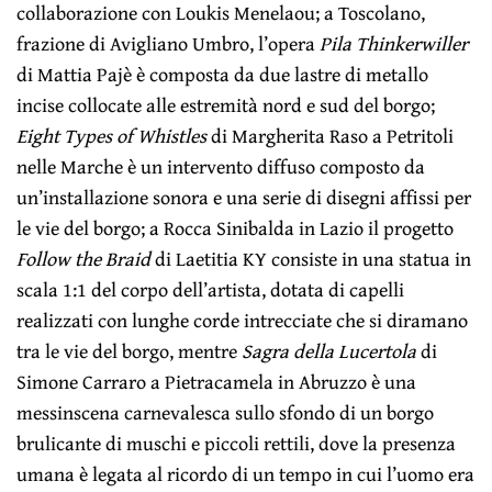
collaborazione con Loukis Menelaou; a Toscolano,
frazione di Avigliano Umbro, l’opera
Pila Thinkerwiller
di Mattia Pajè è composta da due lastre di metallo
incise collocate alle estremità nord e sud del borgo;
Eight Types of Whistles
di Margherita Raso a Petritoli
nelle Marche è un intervento diffuso composto da
un’installazione sonora e una serie di disegni affissi per
le vie del borgo; a Rocca Sinibalda in Lazio il progetto
Follow the Braid
di Laetitia KY consiste in una statua in
scala 1:1 del corpo dell’artista, dotata di capelli
realizzati con lunghe corde intrecciate che si diramano
tra le vie del borgo, mentre
Sagra della Lucertola
di
Simone Carraro a Pietracamela in Abruzzo è una
messinscena carnevalesca sullo sfondo di un borgo
brulicante di muschi e piccoli rettili, dove la presenza
umana è legata al ricordo di un tempo in cui l’uomo era