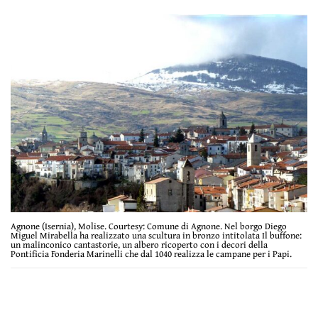
Agnone (Isernia), Molise. Courtesy: Comune di Agnone. Nel borgo Diego
Miguel Mirabella ha realizzato una scultura in bronzo intitolata Il buffone:
un malinconico cantastorie, un albero ricoperto con i decori della
Pontificia Fonderia Marinelli che dal 1040 realizza le campane per i Papi.