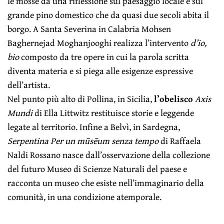
le mosse da una riflessione sul paesaggio locale e sul
grande pino domestico che da quasi due secoli abita il
borgo. A Santa Severina in Calabria Mohsen
Baghernejad Moghanjooghi realizza l’intervento
d’io,
bio
composto da tre opere in cui la parola scritta
diventa materia e si piega alle esigenze espressive
dell’artista.
Nel punto più alto di Pollina, in Sicilia,
l’obelisco
Axis
Mundi
di Ella Littwitz restituisce storie e leggende
legate al territorio. Infine a Belvì, in Sardegna,
Serpentina Per un mūsēum senza tempo
di Raffaela
Naldi Rossano nasce dall’osservazione della collezione
del futuro Museo di Scienze Naturali del paese e
racconta un museo che esiste nell’immaginario della
comunità, in una condizione atemporale.