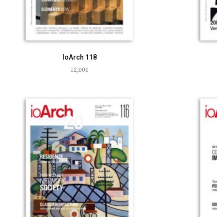
IoArch 118
12,00
€
Aggiungi al carrello