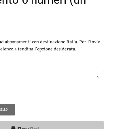
scia
ezzo:
 ad abbonamenti con destinazione Italia. Per l’invio
l’elenco a tendina l’opzione desiderata.
,00€
0,00€
RELLO