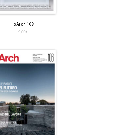
IoArch 109
9,00
€
Aggiungi al carrello