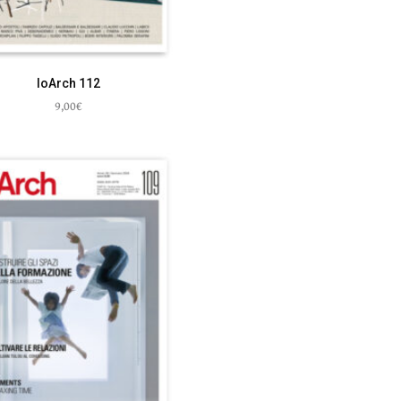
IoArch 112
9,00
€
Leggi tutto