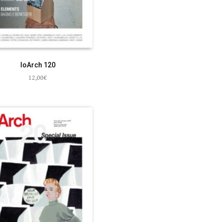
IoArch 120
12,00
€
Aggiungi al carrello