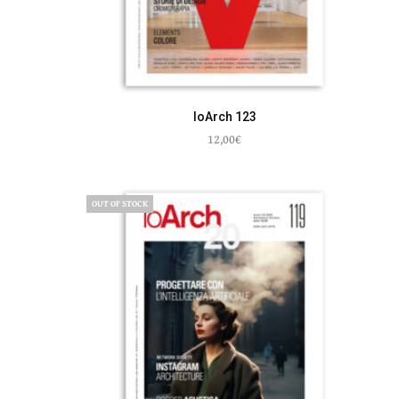
IoArch 123
12,00
€
Aggiungi al carrello
OUT OF STOCK