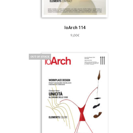
IoArch 114
9,00
€
Aggiungi al carrello
OUT OF STOCK