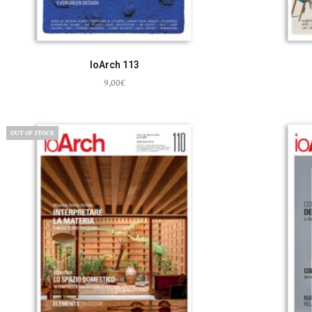
IoArch 113
9,00
€
Aggiungi al carrello
OUT OF STOCK