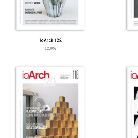
IoArch 122
12,00
€
Aggiungi al carrello