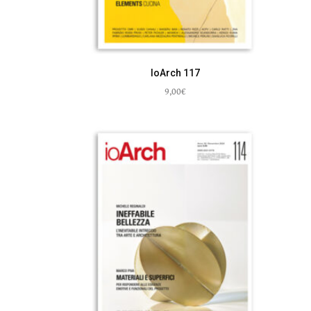
IoArch 117
9,00
€
Aggiungi al carrello