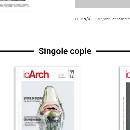
COD:
N/A
Categoria:
Abboname
Singole copie