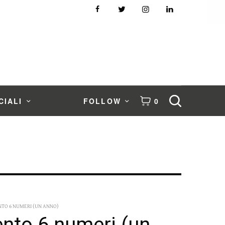
CIALI
FOLLOW
0
O 6 NUMERI (UN ANNO)
to 6 numeri (un