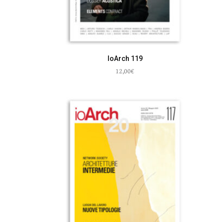
IoArch 119
12,00
€
Leggi tutto