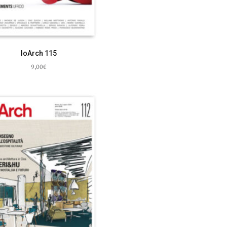
IoArch 115
9,00
€
Aggiungi al carrello