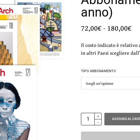
anno)
Fa
72,00
€
-
180,00
€
di
pr
Il costo indicato è relativo
da
in altri Paesi scegliere dal
72
a
18
TIPO ABBONAMENTO
AGGIUNGI AL CAR
ALTERNATIVE: