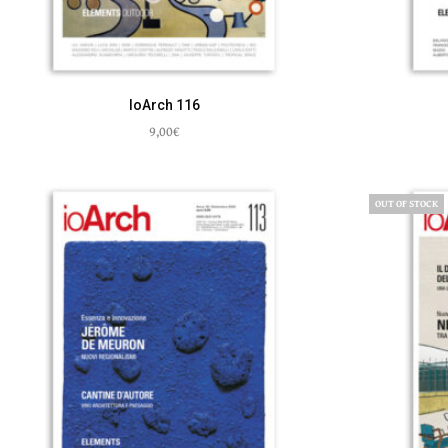
IoArch 116
9,00
€
Aggiungi al carrello
OUT OF STOCK