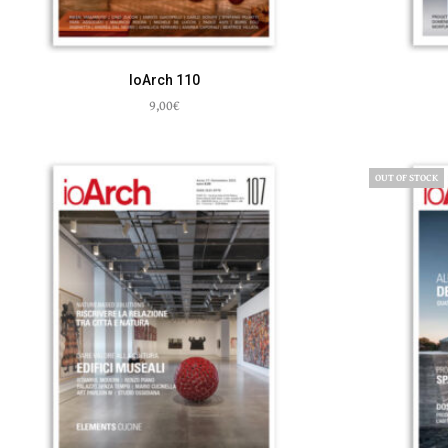
IoArch 110
9,00
€
Leggi tutto
OUT OF STOCK