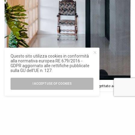
Questo sito utilizza cookies in conformità
alla normativa europea RE 679/2016 -
GDPR aggiornato alle rettifiche pubblicate
sulla GU dell’UE n. 127.
I ACCEPT USE OF COOKIES
Il sistema di luci sospese in metallo perforato è stato progettato ad hoc.
Atelier Caracas