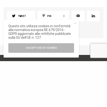
TWEET
PIN
0
Questo sito utilizza cookies in conformità
alla normativa europea RE 679/2016 -
GDPR aggiornato alle rettifiche pubblicate
sulla GU dell’UE n. 127.
I ACCEPT USE OF COOKIES
numero di iscrizione al ROC 34540
registro stampa Tribunale di Milano
n. 822 del 23/12/2004
Editore