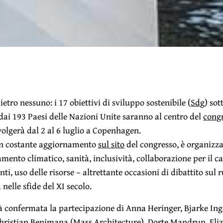
etro nessuno: i 17 obiettivi di sviluppo sostenibile (
Sdg
) sot
ai 193 Paesi delle Nazioni Unite saranno al centro del
cong
volgerà dal 2 al 6 luglio a Copenhagen.
in costante aggiornamento
sul sito
del congresso, è organizza
amento climatico, sanità, inclusività, collaborazione per il
ti, uso delle risorse – altrettante occasioni di dibattito sul 
 nelle sfide del XI secolo.
già confermata la partecipazione di Anna Heringer, Bjarke Inge
hristian Benimana (Mass Architecture), Dorte Mandrup, El