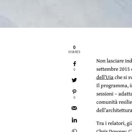
0
SHARES
Non lasciare indi
settembre 2015 d
0
dell’Uia
che si s
Il programma, 
sessioni – adatt
0
comunità resilien
dell’architettura
Tra i relatori, 
Chris Downey, C