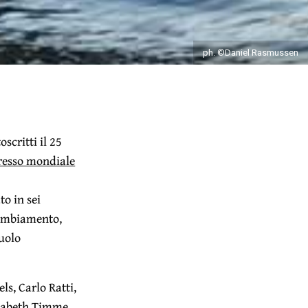
ph. ©Daniel Rasmussen
toscritti il 25
resso mondiale
to in sei
 cambiamento,
ruolo
ls, Carlo Ratti,
izabeth Timme,