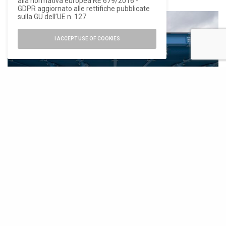
alla normativa europea RE 679/2016 -
GDPR aggiornato alle rettifiche pubblicate
sulla GU dell’UE n. 127.
I ACCEPT USE OF COOKIES
La pensilina fotovoltaica è costituita da una struttura in acciaio all’interno
della quale sono alloggiati moduli in vetro fotovoltaico di silicio cristallino,
ph. ©Federico Scarchilli.
L’intervento di via di Porta Labicana rappresenta un