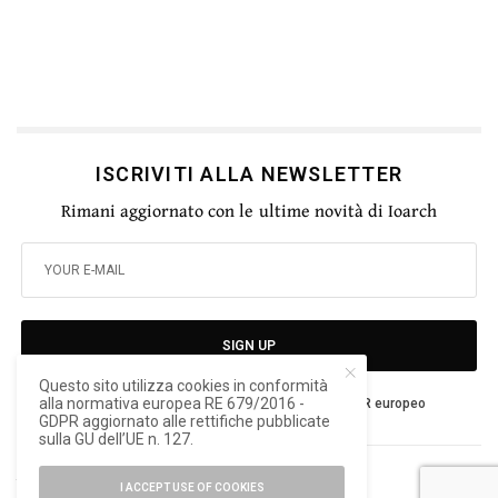
ISCRIVITI ALLA NEWSLETTER
Rimani aggiornato con le ultime novità di Ioarch
SIGN UP
Questo sito utilizza cookies in conformità
alla normativa europea RE 679/2016 -
Ho letto e accetto la privacy del nuovo GDPR europeo
GDPR aggiornato alle rettifiche pubblicate
sulla GU dell’UE n. 127.
TAGS
FONDAZIONE GIOVANNI MICHELUCCI
I ACCEPT USE OF COOKIES