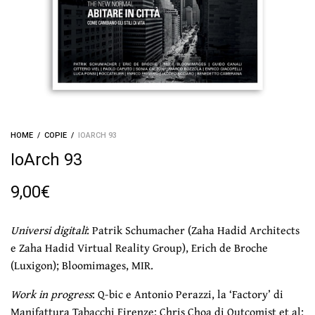
HOME
/
COPIE
/
IOARCH 93
IoArch 93
9,00
€
Universi digitali
: Patrik Schumacher (Zaha Hadid Architects
e Zaha Hadid Virtual Reality Group), Erich de Broche
(Luxigon); Bloomimages, MIR.
Work in progress
: Q-bic e Antonio Perazzi, la ‘Factory’ di
Manifattura Tabacchi Firenze; Chris Choa di Outcomist et al: