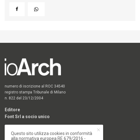
numero di iscrizione al ROC 34540
registro stampa Tribunale di Milano
n. 822 del 23/12/2004
Editore
Font Srl a socio unico
via Siusi 20/a, 20132 Milano
Questo sito utilizza cookies in conformità
P. IVA: 12840400159
alla normativa europea RE 679/2016 -
REA Milano 1591312