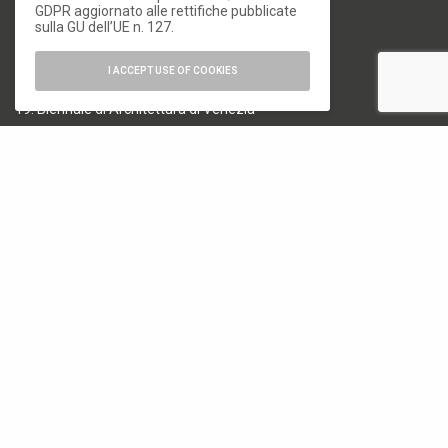
GDPR aggiornato alle rettifiche pubblicate
sulla GU dell’UE n. 127.
CATEGORIE
I ACCEPT USE OF COOKIES
18. Biennale di Architettura di Venezia
19. Biennale di Architettura di Venezia
Architettura
Arte e Fotografia
Biennale
Design
Elementi
Milano Design Week 2024
Milano Design Week 2025
Milano Design Week 2026
News
Osservatorio Permanente dell'Architettura Italiana
Senza categoria
Speciali
Storie