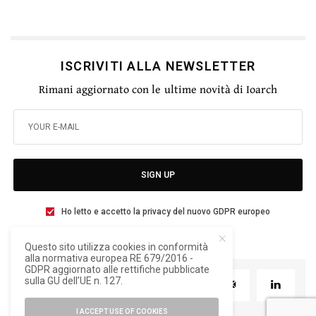
ISCRIVITI ALLA NEWSLETTER
Rimani aggiornato con le ultime novità di Ioarch
SIGN UP
Ho letto e accetto la privacy del nuovo GDPR europeo
Questo sito utilizza cookies in conformità
alla normativa europea RE 679/2016 -
GDPR aggiornato alle rettifiche pubblicate
sulla GU dell’UE n. 127.
TWEET
PIN
0
I ACCEPT USE OF COOKIES