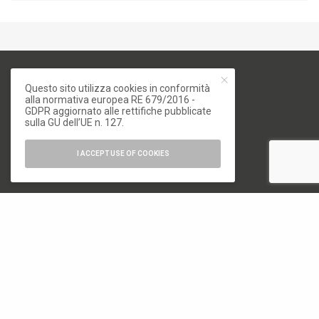
Questo sito utilizza cookies in conformità
alla normativa europea RE 679/2016 -
GDPR aggiornato alle rettifiche pubblicate
sulla GU dell’UE n. 127.
numero di iscrizione al ROC 34540
I ACCEPT USE OF COOKIES
registro stampa Tribunale di Milano
n. 822 del 23/12/2004
Editore
Font Srl a socio unico
via Siusi 20/a, 20132 Milano
P. IVA: 12840400159
REA Milano 1591312
CATEGORIE