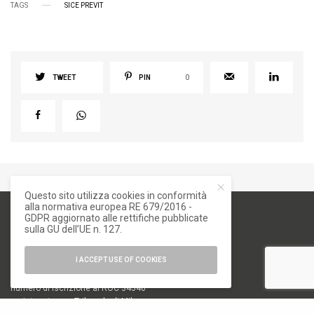
TAGS
SICE PREVIT
TWEET
PIN
0
Questo sito utilizza cookies in conformità
alla normativa europea RE 679/2016 -
GDPR aggiornato alle rettifiche pubblicate
sulla GU dell’UE n. 127.
I ACCEPT USE OF COOKIES
numero di iscrizione al ROC 34540
registro stampa Tribunale di Milano