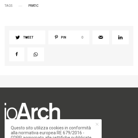
TAGS
PRATIC
TWEET
PIN
0
Questo sito utilizza cookies in conformità
numero di iscrizione al ROC 34540
alla normativa europea RE 679/2016 -
registro stampa Tribunale di Milano
GDPR aggiornato alle rettifiche pubblicate