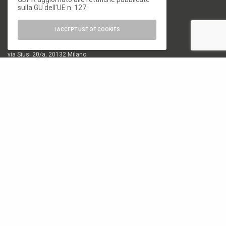
n. 822 del 23/12/2004
sulla GU dell’UE n. 127.
Editore
I ACCEPT USE OF COOKIES
Font Srl a socio unico
via Siusi 20/a, 20132 Milano
P. IVA: 12840400159
REA Milano 1591312
CATEGORIE
18. Biennale di Architettura di Venezia
19. Biennale di Architettura di Venezia
Architettura
Arte e Fotografia
Biennale
Design
Elementi
Milano Design Week 2024
Milano Design Week 2025
Milano Design Week 2026