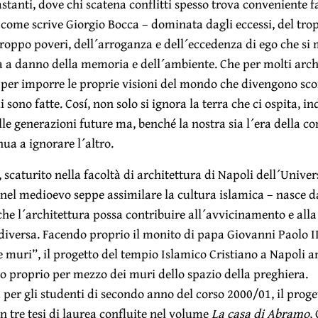
tanti, dove chi scatena conflitti spesso trova conveniente f
come scrive Giorgio Bocca – dominata dagli eccessi, del trop
troppo poveri, dell´arroganza e dell´eccedenza di ego che si
a a danno della memoria e dell´ambiente. Che per molti archite
 per imporre le proprie visioni del mondo che divengono sco
 sono fatte. Cosí, non solo si ignora la terra che ci ospita, in
le generazioni future ma, benché la nostra sia l´era della 
nua a ignorare l´altro.
 scaturito nella facoltà di architettura di Napoli dell´Univer
 nel medioevo seppe assimilare la cultura islamica – nasce d
he l´architettura possa contribuire all´avvicinamento e all
diversa. Facendo proprio il monito di papa Giovanni Paolo II
e muri”, il progetto del tempio Islamico Cristiano a Napoli 
ro proprio per mezzo dei muri dello spazio della preghiera.
er gli studenti di secondo anno del corso 2000/01, il proget
 tre tesi di laurea confluite nel volume
La casa di Abramo
,