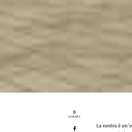
0
SHARES
La nostra è un´