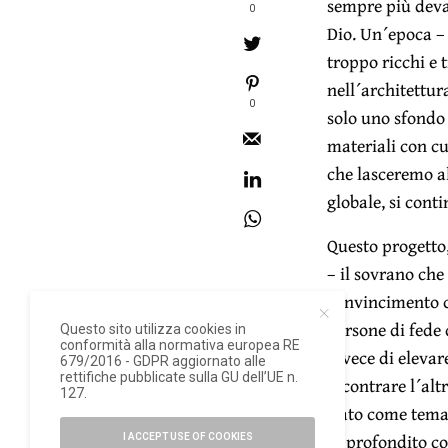
sempre più devas
0
Dio. Un´epoca – 
troppo ricchi e 
nell´architettur
0
solo uno sfondo
materiali con cui
che lasceremo al
globale, si conti
Questo progetto,
– il sovrano che
convincimento c
persone di fede 
Questo sito utilizza cookies in
conformità alla normativa europea RE
invece di elevar
679/2016 - GDPR aggiornato alle
rettifiche pubblicate sulla GU dell’UE n.
incontrare l´alt
127.
Nato come tema p
approfondito con
I ACCEPT USE OF COOKIES