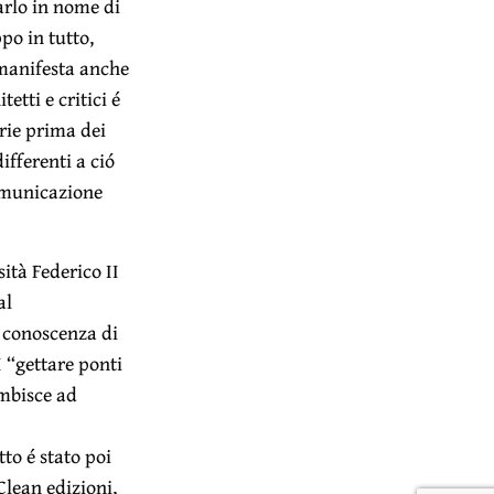
arlo in nome di
po in tutto,
 manifesta anche
tti e critici é
rie prima dei
differenti a ció
comunicazione
sità Federico II
al
a conoscenza di
 “gettare ponti
ambisce ad
to é stato poi
 Clean edizioni,