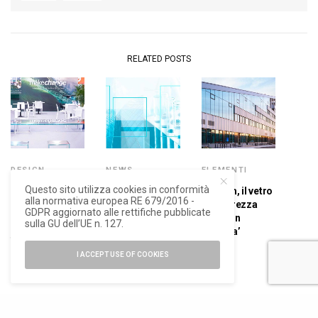
RELATED POSTS
DESIGN
,
NEWS
ELEMENTI
ELEMENTI
Questo sito utilizza cookies in conformità
Pilkington Italia
Optilam, il vetro
Pilkington a
alla normativa europea RE 679/2016 -
sarà a Vitrum
di sicurezza
Vitrum 2025, il
GDPR aggiornato alle rettifiche pubblicate
2025
‘Made in
sulla GU dell’UE n. 127.
design della
Venezia’
trasparenza e
l’impegno
I ACCEPT USE OF COOKIES
green