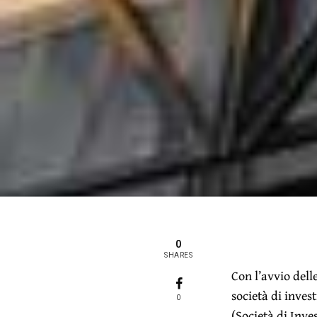
0
SHARES
Con l’avvio dell
società di inve
0
(Società di Inve