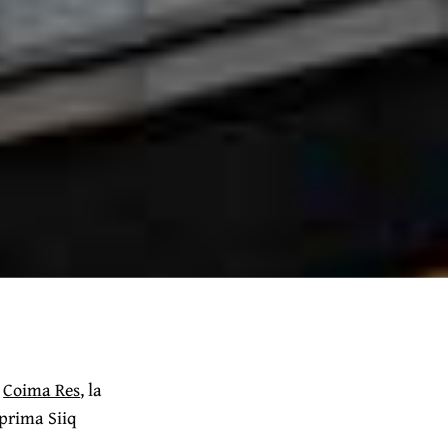
o
Coima Res
, la
 prima Siiq