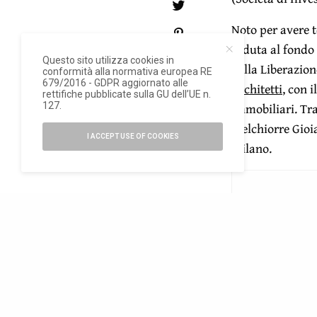
Noto per avere 
ceduta al fondo
0
Questo sito utilizza cookies in
della Liberazion
conformità alla normativa europea RE
679/2016 - GDPR aggiornato alle
Architetti
, con 
rettifiche pubblicate sulla GU dell’UE n.
immobiliari. Tra 
127.
Melchiorre Gioia
I ACCEPT USE OF COOKIES
Milano.
Manfredi Cate
Coima Res
aveva
milioni di azion
READ NEXT