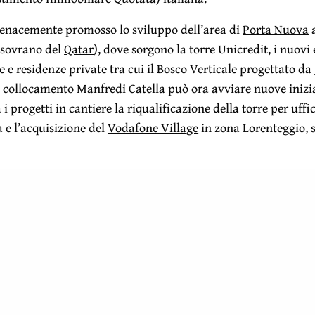
tenacemente promosso lo sviluppo dell’area di
Porta Nuova
a
 sovrano del
Qatar
), dove sorgono la torre Unicredit, i nuovi 
e e residenze private tra cui il Bosco Verticale progettato da
il collocamento Manfredi Catella può ora avviare nuove inizi
i progetti in cantiere la riqualificazione della torre per uffic
 e l’acquisizione del
Vodafone Village
in zona Lorenteggio, 
lla, Coima Res
 chiuso un mese fa il collocamento – guidato da Mediobanca
i del valore nominale di 10 euro ciascuna, per il 10% sul mer