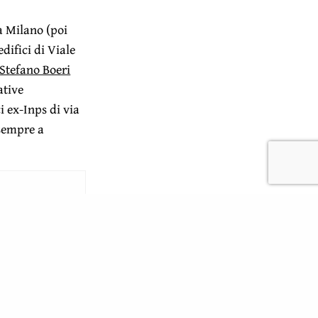
 Milano (poi
edifici di Viale
Stefano Boeri
ative
i ex-Inps di via
sempre a
 – di 21,5
cato libero e per