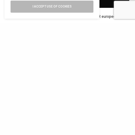
SIGN UP
I ACCEPT USE OF COOKIES
Ho letto e accetto la privacy del nuovo GDPR europeo
TWEET
PIN
0