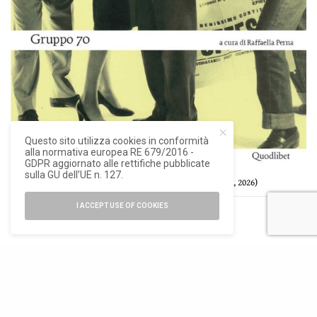
Questo sito utilizza cookies in conformità
alla normativa europea RE 679/2016 -
GDPR aggiornato alle rettifiche pubblicate
sulla GU dell’UE n. 127.
Un talk a cura di Raffaella Perna sul Gruppo 70 (Quodlibet, 2026)
I ACCEPT USE OF COOKIES
Un nuovo comitato di selezione, il cui numero passa da
cinque a sette membri, vede il nuovo ingresso di Gian
Marco Casini (Gian Marco Casini Gallery, Livorno),
Davide Mazzoleni (Mazzoleni, Torino, London – UK,