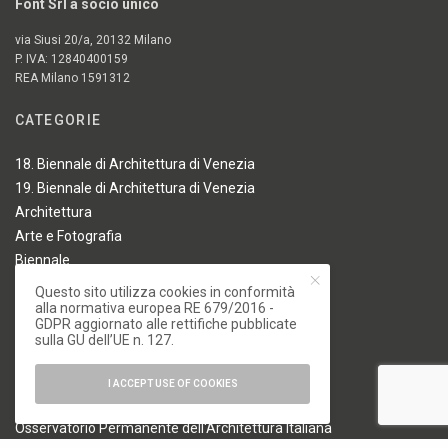
Font Srl a socio unico
via Siusi 20/a, 20132 Milano
P. IVA: 12840400159
REA Milano 1591312
CATEGORIE
18. Biennale di Architettura di Venezia
19. Biennale di Architettura di Venezia
Architettura
Arte e Fotografia
Biennale
Design
Questo sito utilizza cookies in conformità
alla normativa europea RE 679/2016 -
Elementi
GDPR aggiornato alle rettifiche pubblicate
Milano Design Week 2024
sulla GU dell’UE n. 127.
Milano Design Week 2025
Milano Design Week 2026
I ACCEPT USE OF COOKIES
News
Osservatorio Permanente dell'Architettura Italiana