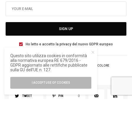
SIGN UP
Ho letto e accetto la privacy del nuovo GDPR europeo
Questo sito utilizza cookies in conformità
alla normativa europea RE 679/2016 -
GDPR aggiornato alle rettifiche pubblicate
TAGS
BOERO
FRANCESCA SALVARANI
PROGETTO COLORE
sulla GU dell’UE n. 127.
I ACCEPT USE OF COOKIES
TWEET
PIN
0