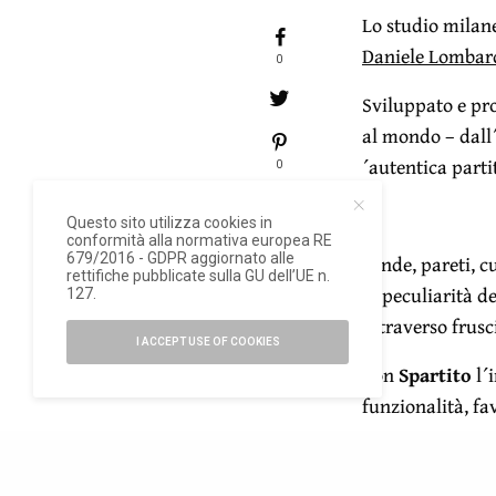
Lo studio milan
Daniele Lombar
0
Sviluppato e pr
al mondo – dal
´autentica part
0
Questo sito utilizza cookies in
conformità alla normativa europea RE
Tende, pareti, cu
679/2016 - GDPR aggiornato alle
rettifiche pubblicate sulla GU dell’UE n.
la peculiarità de
127.
attraverso frusc
I ACCEPT USE OF COOKIES
Con
Spartito
l´i
funzionalità, fa