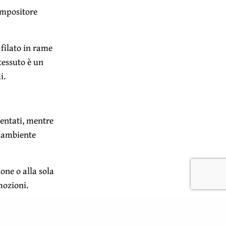
ompositore
filato in rame
tessuto è un
i.
sentati, mentre
ll´ambiente
one o alla sola
mozioni.