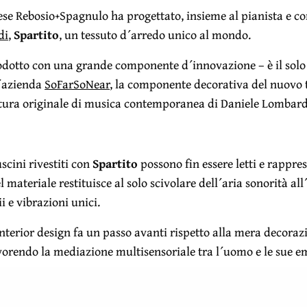
ese Rebosio+Spagnulo ha progettato, insieme al pianista e c
di
,
Spartito
, un tessuto d´arredo unico al mondo.
odotto con una grande componente d´innovazione – è il solo 
l´azienda
SoFarSoNear
, la componente decorativa del nuovo 
itura originale di musica contemporanea di Daniele Lombard
scini rivestiti con
Spartito
possono fin essere letti e rappre
l materiale restituisce al solo scivolare dell´aria sonorità a
ii e vibrazioni unici.
nterior design fa un passo avanti rispetto alla mera decorazi
vorendo la mediazione multisensoriale tra l´uomo e le sue e