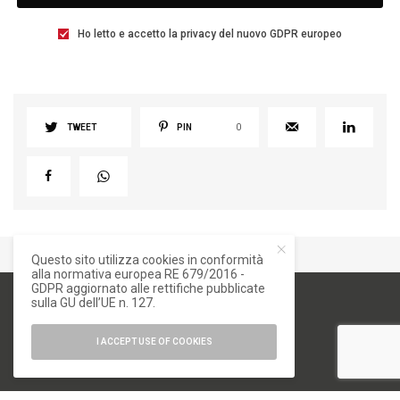
Ho letto e accetto la privacy del nuovo GDPR europeo
TWEET
PIN
0
Questo sito utilizza cookies in conformità
alla normativa europea RE 679/2016 -
GDPR aggiornato alle rettifiche pubblicate
sulla GU dell’UE n. 127.
I ACCEPT USE OF COOKIES
numero di iscrizione al ROC 34540