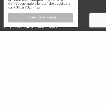
REA Milano 1591312
GDPR aggiornato alle rettifiche pubblicate
sulla GU dell’UE n. 127.
CATEGORIE
I ACCEPT USE OF COOKIES
18. Biennale di Architettura di Venezia
19. Biennale di Architettura di Venezia
Architettura
Arte e Fotografia
Biennale
Design
Elementi
Milano Design Week 2024
Milano Design Week 2025
Milano Design Week 2026
News
Osservatorio Permanente dell'Architettura Italiana
Senza categoria
Speciali
Storie