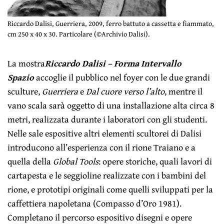
Riccardo Dalisi, Guerriera, 2009, ferro battuto a cassetta e fiammato,
cm 250 x 40 x 30. Particolare (©Archivio Dalisi).
La mostra
Riccardo Dalisi – Forma Intervallo
Spazio
accoglie il pubblico nel foyer con le due grandi
sculture,
Guerriera
e
Dal cuore verso l’alto
, mentre il
vano scala sarà oggetto di una installazione alta circa 8
metri, realizzata durante i laboratori con gli studenti.
Nelle sale espositive altri elementi scultorei di Dalisi
introducono all’esperienza con il rione Traiano e a
quella della
Global Tools
: opere storiche, quali lavori di
cartapesta e le seggioline realizzate con i bambini del
rione, e prototipi originali come quelli sviluppati per la
caffettiera napoletana (Compasso d’Oro 1981).
Completano il percorso espositivo disegni e opere