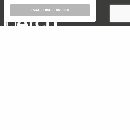
I ACCEPT USE OF COOKIES
numero di iscrizione al ROC 34540
registro stampa Tribunale di Milano
n. 822 del 23/12/2004
Editore
Font Srl a socio unico
via Siusi 20/a, 20132 Milano
P. IVA: 12840400159
REA Milano 1591312
CATEGORIE
18. Biennale di Architettura di Venezia
19. Biennale di Architettura di Venezia
Architettura