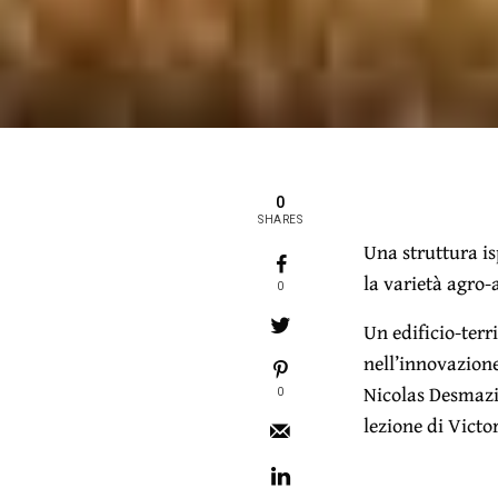
0
SHARES
Una struttura is
la varietà agro-
0
Un edificio-terr
nell’innovazione
Nicolas Desmazi
0
lezione di Victo