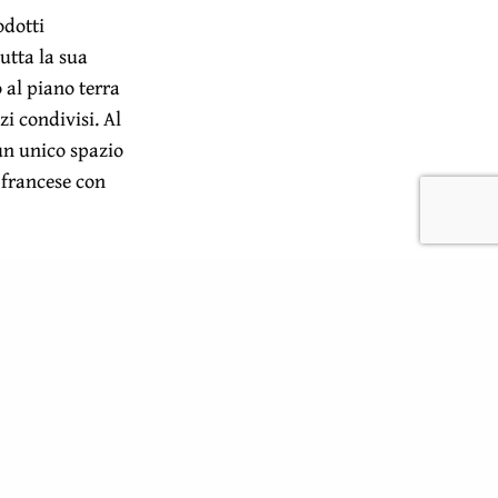
odotti
utta la sua
 al piano terra
i condivisi. Al
un unico spazio
 francese con
coltivazione
verdura nei
ta in legno
erico, linee
scamento
centro