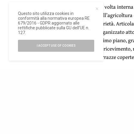
La volta intern
Questo sito utilizza cookies in
dell’agricoltura
conformità alla normativa europea RE
varietà. Articol
679/2016 - GDPR aggiornato alle
rettifiche pubblicate sulla GU dell’UE n.
organizzato atto
127.
primo piano, gra
I ACCEPT USE OF COOKIES
di ricevimento, 
terrazze coperte
Il padiglione sa
fuori suolo: lup
ristoranti. La c
proveniente dall
libere e assembl
naturale e un si
assicureranno u