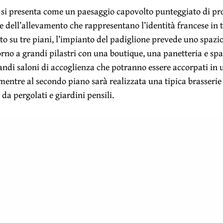
a si presenta come un paesaggio capovolto punteggiato di pr
 e dell’allevamento che rappresentano l’identità francese in t
ato su tre piani, l’impianto del padiglione prevede uno spazio
rno a grandi pilastri con una boutique, una panetteria e spaz
ndi saloni di accoglienza che potranno essere accorpati in 
mentre al secondo piano sarà realizzata una tipica brasserie
 da pergolati e giardini pensili.
rà all’avanguardia anche per quanto riguarda le tecniche di 
polo sulla facciata, erbe aromatiche sulla terrazza, frutta e 
omplessa geometria del padiglione sarà interamente realizza
a vicina regione del Jura francese, con tagli a controllo num
aggi nascosti alla vista. Un sistema di ventilazione e raffre
stema di tiraggio termico attraverso un lucernario posto al 
n ridotto fabbisogno energetico.