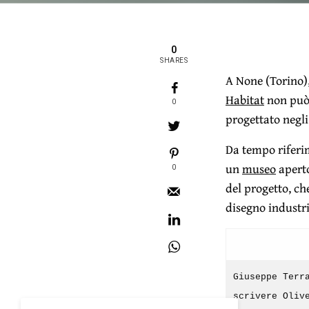
0
SHARES
A None (Torino),
Habitat
non può 
0
progettato negl
Da tempo riferi
un
museo
aperto
0
del progetto, ch
disegno industri
Giuseppe Terr
scrivere Oliv