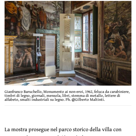
Gianfranco Baruchello, Monumento ai non-eroi, 1962, feluca da carabiniere,
timbri di legno, giornali, mensola, libri, stemma di metallo, lettere di
alfabeto, smalti industriali su legno. Ph. @Gilberto Maltinti.
La mostra prosegue nel parco storico della villa con