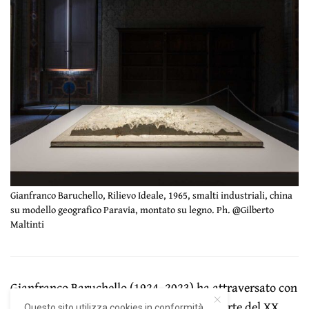
Gianfranco Baruchello, Rilievo Ideale, 1965, smalti industriali, china
su modello geografico Paravia, montato su legno. Ph. @Gilberto
Maltinti
Gianfranco Baruchello (1924–2023) ha attraversato con
indipendenza le principali tendenze dell’arte del XX
Questo sito utilizza cookies in conformità