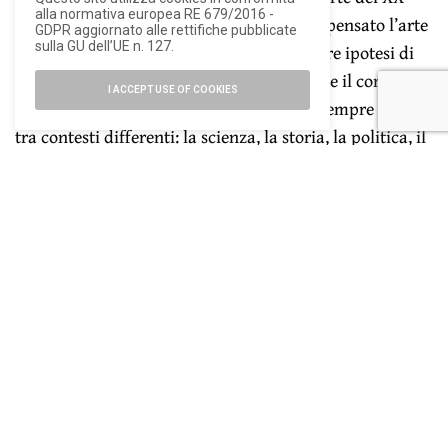
alla normativa europea RE 679/2016 -
secolo. Sin dall’inizio della sua ricerca ha pensato l’arte
GDPR aggiornato alle rettifiche pubblicate
sulla GU dell’UE n. 127.
come uno strumento per immaginare e fare ipotesi di
“mondi possibili”, dove la contraddizione e il corto
I ACCEPT USE OF COOKIES
circuito determinano forme di relazione sempre inedite
tra contesti differenti: la scienza, la storia, la politica, il
sogno, la natura, il viaggio, l’avventura della mente.
ISCRIVITI ALLA NEWSLETTER
Rimani aggiornato con le ultime novità di Ioarch