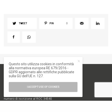
TWEET
PIN
0
Questo sito utilizza cookies in conformità
alla normativa europea RE 679/2016 -
GDPR aggiornato alle rettifiche pubblicate
sulla GU dell’UE n. 127.
I ACCEPT USE OF COOKIES
numero di iscrizione al ROC 34540
registro stampa Tribunale di Milano
n. 822 del 23/12/2004