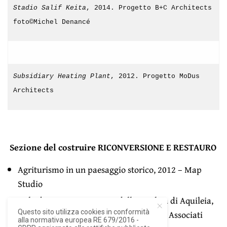
Stadio Salif Keita
, 2014. Progetto B+C Architects
foto©Michel Denancé
Subsidiary Heating Plant
, 2012. Progetto MoDus
Architects
Sezione del costruire RICONVERSIONE E RESTAURO
Agriturismo in un paesaggio storico, 2012 – Map
Studio
Aula di Cromazio e Piazze della Basilica di Aquileia,
Questo sito utilizza cookies in conformità
2012 – GTRF Tortelli Frassoni Architetti Associati
alla normativa europea RE 679/2016 -