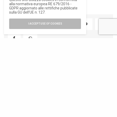
alla normativa europea RE 679/2016 -
GDPR aggiornato alle rettifiche pubblicate
sulla GU dell’UE n. 127.
I ACCEPT USE OF COOKIES
TWEET
PIN
0
numero di iscrizione al ROC 34540
registro stampa Tribunale di Milano
n. 822 del 23/12/2004