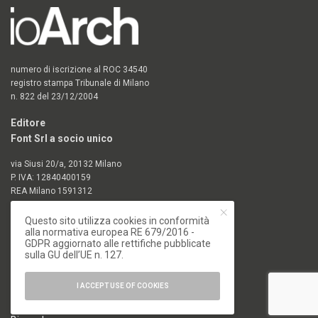
numero di iscrizione al ROC 34540
registro stampa Tribunale di Milano
n. 822 del 23/12/2004
Editore
Font Srl a socio unico
via Siusi 20/a, 20132 Milano
P. IVA: 12840400159
REA Milano 1591312
Questo sito utilizza cookies in conformità
CATEGORIE
alla normativa europea RE 679/2016 -
GDPR aggiornato alle rettifiche pubblicate
18. Biennale di Architettura di Venezia
sulla GU dell’UE n. 127.
19. Biennale di Architettura di Venezia
Architettura
I ACCEPT USE OF COOKIES
Arte e Fotografia