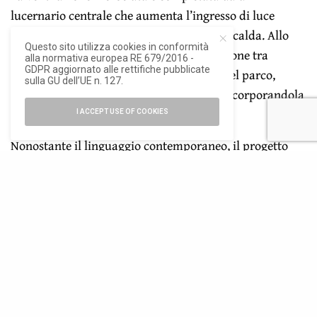
lucernario centrale che aumenta l’ingresso di luce
naturale e favorire la fuoriuscita dell’aria calda. Allo
Questo sito utilizza cookies in conformità
stesso tempo, il progetto rafforza la relazione tra
alla normativa europea RE 679/2016 -
GDPR aggiornato alle rettifiche pubblicate
interno ed esterno valorizzando la vista del parco,
sulla GU dell’UE n. 127.
incorniciata dalle finestre e dai
cobogó
, incorporandola
direttamente nell’esperienza spaziale.
I ACCEPT USE OF COOKIES
Nonostante il linguaggio contemporaneo, il progetto
dialoga con riferimenti riconoscibili dell’architettura
brasiliana, evocando strutture come le capanne
indigene, i chioschi delle città dell’entroterra e
costruzioni vernacolari aperte e permeabili. «L’idea è
stata quella di proporre qualcosa con cui ogni
brasiliano potesse identificarsi, indipendentemente
dalla regione in cui vive», conclude Lula.
Unendo tecniche tradizionali, sistemi naturali e