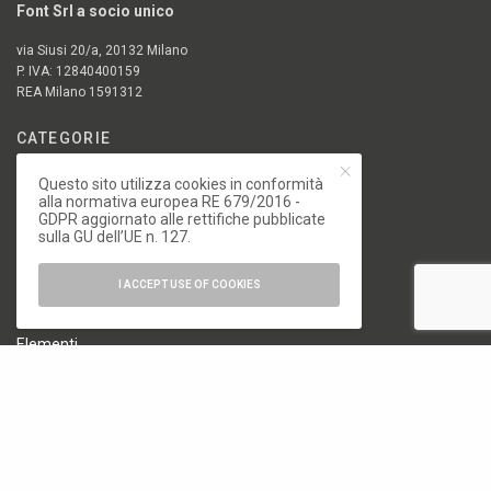
Font Srl a socio unico
via Siusi 20/a, 20132 Milano
P. IVA: 12840400159
REA Milano 1591312
CATEGORIE
Questo sito utilizza cookies in conformità
18. Biennale di Architettura di Venezia
alla normativa europea RE 679/2016 -
19. Biennale di Architettura di Venezia
GDPR aggiornato alle rettifiche pubblicate
sulla GU dell’UE n. 127.
Architettura
Arte e Fotografia
I ACCEPT USE OF COOKIES
Biennale
Design
Elementi
Milano Design Week 2024
Milano Design Week 2025
Milano Design Week 2026
News
Osservatorio Permanente dell'Architettura Italiana