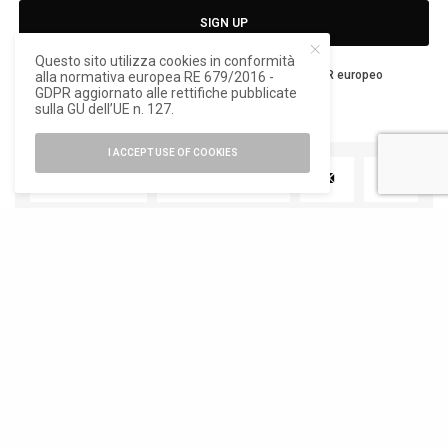
SIGN UP
Questo sito utilizza cookies in conformità
Ho letto e accetto la privacy del nuovo GDPR europeo
alla normativa europea RE 679/2016 -
GDPR aggiornato alle rettifiche pubblicate
sulla GU dell’UE n. 127.
I ACCEPT USE OF COOKIES
TWEET
PIN
0