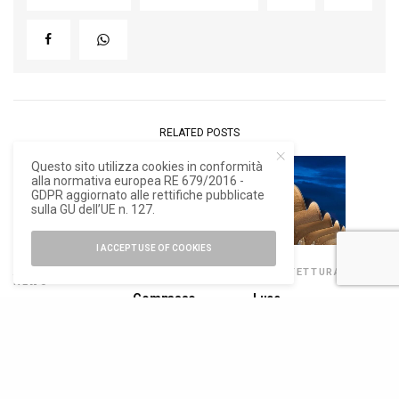
RELATED POSTS
Questo sito utilizza cookies in conformità
alla normativa europea RE 679/2016 -
GDPR aggiornato alle rettifiche pubblicate
sulla GU dell’UE n. 127.
I ACCEPT USE OF COOKIES
ARCHITETTURA
,
DESIGN
ARCHITETTURA
NEWS
Compasso
Luce,
Agritech in
d’Oro 2026: i
vegetazione e
Oman, il
vincitori della
senso del luogo
masterplan di
XXIX edizione
nel nuovo
Foster +
aeroporto di
Partners per Al
Phnom Penh
Najd