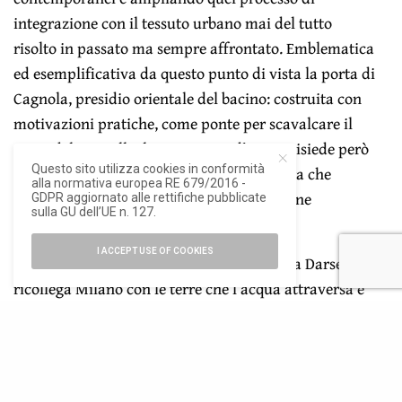
integrazione con il tessuto urbano mai del tutto
risolto in passato ma sempre affrontato. Emblematica
ed esemplificativa da questo punto di vista la porta di
Cagnola, presidio orientale del bacino: costruita con
motivazioni pratiche, come ponte per scavalcare il
corso del Ticinello, la sua ragion d’essere risiede però
Questo sito utilizza cookies in conformità
nella monumentalità della sua architettura che
alla normativa europea RE 679/2016 -
dimostra l’intento di risolvere una questione
GDPR aggiornato alle rettifiche pubblicate
sulla GU dell’UE n. 127.
complessivamente urbana.
I ACCEPT USE OF COOKIES
Infine, riportando l’acqua in città la Nuova Darsena
ricollega Milano con le terre che l’acqua attraversa e
rimanda a una condizione territoriale della città, non
più compresa all’interno dei suoi limiti amministrativi
ma realmente metropolitana.