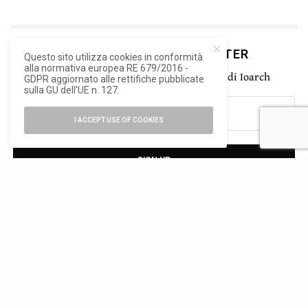
ISCRIVITI ALLA NEWSLETTER
Questo sito utilizza cookies in conformità
alla normativa europea RE 679/2016 -
Rimani aggiornato con le ultime novità di Ioarch
GDPR aggiornato alle rettifiche pubblicate
sulla GU dell’UE n. 127.
I ACCEPT USE OF COOKIES
SIGN UP
Ho letto e accetto la privacy del nuovo GDPR europeo
TWEET
PIN
0