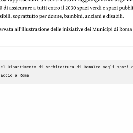
0
di assicurare a tutti entro il 2030 spazi verdi e spazi pubbli
ssibili, soprattutto per donne, bambini, anziani e disabili.
ervata all’illustrazione delle iniziative dei Municipi di Roma
del Dipartimento di Architettura di RomaTre negli spazi 
taccio a Roma
coledì 29 maggio, dall’annuncio di una partnership con la
B
del Paesaggio di Barcellona
(annuncio che verrà dato dal dire
rso della conferenza “Performative Nature” al Maxxi), l’eve