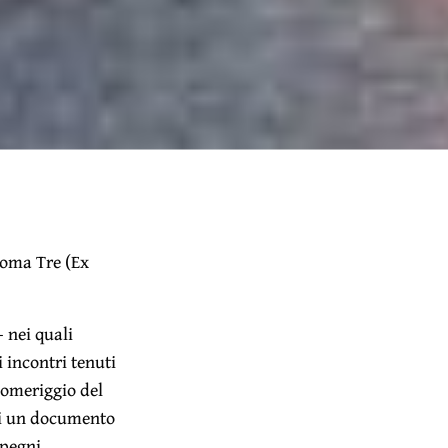
Roma Tre (Ex
– nei quali
i incontri tenuti
pomeriggio del
 di un documento
mpegni