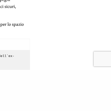
ci sicuri,
 per lo spazio
dell´ex-
iennale
ttore Jordi
nto conclusivo