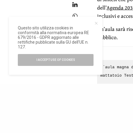
dell’
Agenda 203
inclusivi e acce
Un’aula sarà ris
Questo sito utilizza cookies in
conformità alla normativa europea RE
pubblico.
679/2016 - GDPR aggiornato alle
rettifiche pubblicate sulla GU dell’UE n.
127.
I ACCEPT USE OF COOKIES
l´aula magna 
mattatoio Tes
Anticipato, mer
internazionale 
Bellmunt nel co