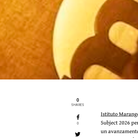
0
SHARES
Istituto Marang
Subject 2026
per
0
un avanzamento n