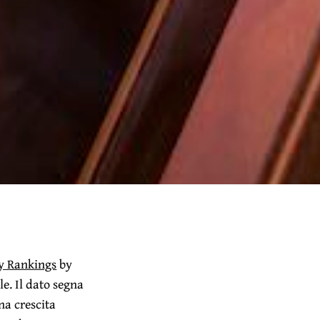
y Rankings
by
le. Il dato segna
na crescita