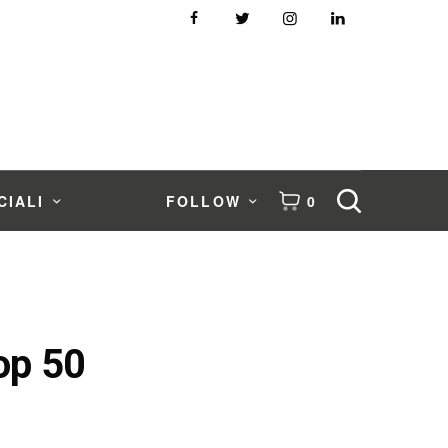
CIALI
FOLLOW
0
top 50