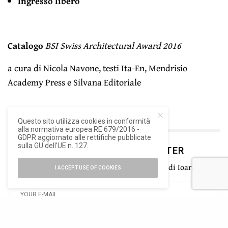
Ingresso libero
Catalogo
BSI Swiss Architectural Award 2016
a cura di Nicola Navone, testi Ita-En, Mendrisio
Academy Press e Silvana Editoriale
Questo sito utilizza cookies in conformità
alla normativa europea RE 679/2016 -
GDPR aggiornato alle rettifiche pubblicate
sulla GU dell’UE n. 127.
ISCRIVITI ALLA NEWSLETTER
Rimani aggiornato con le ultime novità di Ioarch
I ACCEPT USE OF COOKIES