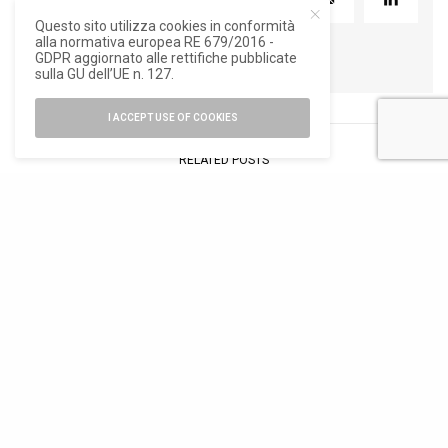
TWEET
PIN
0
Questo sito utilizza cookies in conformità
alla normativa europea RE 679/2016 -
GDPR aggiornato alle rettifiche pubblicate
sulla GU dell’UE n. 127.
I ACCEPT USE OF COOKIES
RELATED POSTS
DESIGN
,
DESIGN
,
DESIGN
ELEMENTI
ELEMENTI
Design totale,
Design per
Il ruolo degli
l’eredità
ufficio adatti a
arredi lifestyle
culturale di
qualsiasi
nella creazione
Knoll
ambiente
di spazi
accoglienti