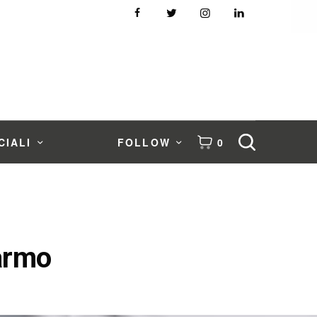
CIALI
FOLLOW
0
armo