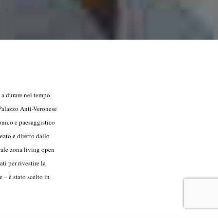
e a durare nel tempo.
 Palazzo Anti-Veronese
onico e paesaggistico
eato e diretto dallo
rale zona living open
i per rivestire la
 – è stato scelto in