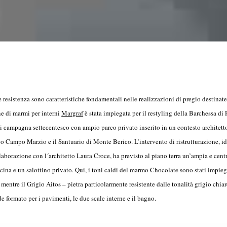
e resistenza sono caratteristiche fondamentali nelle realizzazioni di pregio destinat
ne di marmi per interni
Margraf
è stata impiegata per il restyling della Barchessa di
i campagna settecentesco con ampio parco privato inserito in un contesto architett
rco Campo Marzio e il Santuario di Monte Berico. L’intervento di ristrutturazione, id
aborazione con l´architetto Laura Croce, ha previsto al piano terra un’ampia e cent
cina e un salottino privato. Qui, i toni caldi del marmo Chocolate sono stati impiegat
mentre il Grigio Aitos – pietra particolarmente resistente dalle tonalità grigio chiare
de formato per i pavimenti, le due scale interne e il bagno.