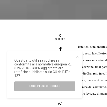
0
SHARES
Estetica, funzionalità 
Per questo la collezio
0
a Vicenza, un casino d
Questo sito utilizza cookies in
conformità alla normativa europea RE
d´eccezione, tra il pa
679/2016 - GDPR aggiornato alle
rettifiche pubblicate sulla GU dell’UE n.
Studio Zanguio in coll
127.
0
space, una spaziosa cu
cornice del caminetto, 
I ACCEPT USE OF COOKIES
lastre levigate di gran