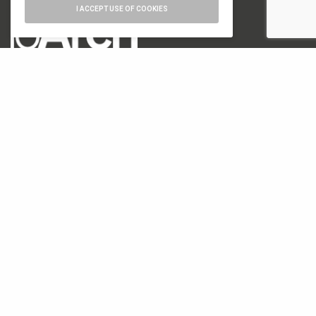
I ACCEPT USE OF COOKIES
numero di iscrizione al ROC 34540
registro stampa Tribunale di Milano
n. 822 del 23/12/2004
Editore
Font Srl a socio unico
via Siusi 20/a, 20132 Milano
P. IVA: 12840400159
REA Milano 1591312
CATEGORIE
18. Biennale di Architettura di Venezia
19. Biennale di Architettura di Venezia
Architettura
Arte e Fotografia