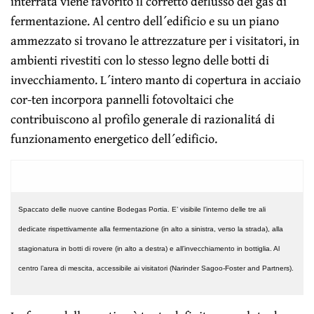
interrata viene favorito il corretto deflusso dei gas di
fermentazione. Al centro dell´edificio e su un piano
ammezzato si trovano le attrezzature per i visitatori, in
ambienti rivestiti con lo stesso legno delle botti di
invecchiamento. L´intero manto di copertura in acciaio
cor-ten incorpora pannelli fotovoltaici che
contribuiscono al profilo generale di razionalitá di
funzionamento energetico dell´edificio.
Spaccato delle nuove cantine Bodegas Portia. E’ visibile l’interno delle tre ali
dedicate rispettivamente alla fermentazione (in alto a sinistra, verso la strada), alla
stagionatura in botti di rovere (in alto a destra) e all’invecchiamento in bottiglia. Al
centro l’area di mescita, accessibile ai visitatori (Narinder Sagoo-Foster and Partners).