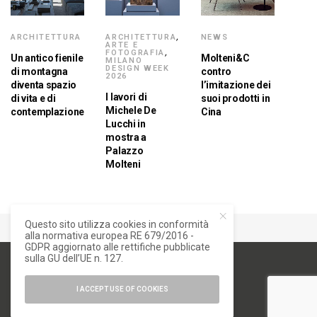
ARCHITETTURA
ARCHITETTURA
,
NEWS
ARTE E
FOTOGRAFIA
,
Un antico fienile
Molteni&C
MILANO
DESIGN WEEK
di montagna
contro
2026
diventa spazio
l’imitazione dei
I lavori di
di vita e di
suoi prodotti in
Michele De
contemplazione
Cina
Lucchi in
mostra a
Palazzo
Molteni
Questo sito utilizza cookies in conformità
alla normativa europea RE 679/2016 -
GDPR aggiornato alle rettifiche pubblicate
sulla GU dell’UE n. 127.
I ACCEPT USE OF COOKIES