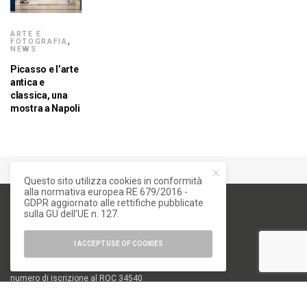
ARTE E
FOTOGRAFIA
,
NEWS
Picasso e l’arte
antica e
classica, una
mostra a Napoli
Questo sito utilizza cookies in conformità
alla normativa europea RE 679/2016 -
GDPR aggiornato alle rettifiche pubblicate
sulla GU dell’UE n. 127.
I ACCEPT USE OF COOKIES
numero di iscrizione al ROC 34540
registro stampa Tribunale di Milano
n. 822 del 23/12/2004