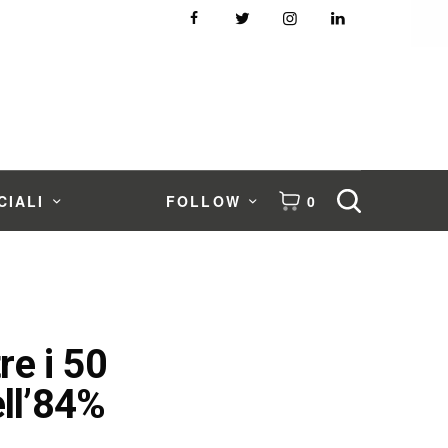
CIALI
FOLLOW
0
re i 50
ell’84%