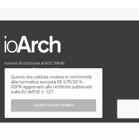
numero di iscrizione al ROC 34540
registro stampa Tribunale di Milano
n. 822 del 23/12/2004
Questo sito utilizza cookies in conformità
alla normativa europea RE 679/2016 -
Editore
GDPR aggiornato alle rettifiche pubblicate
sulla GU dell’UE n. 127.
Font Srl a socio unico
via Siusi 20/a, 20132 Milano
I ACCEPT USE OF COOKIES
P. IVA: 12840400159
REA Milano 1591312
CATEGORIE