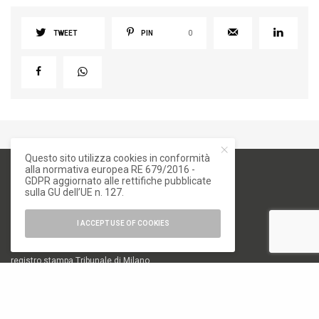
TWEET
PIN
0
Questo sito utilizza cookies in conformità
alla normativa europea RE 679/2016 -
GDPR aggiornato alle rettifiche pubblicate
sulla GU dell’UE n. 127.
I ACCEPT USE OF COOKIES
numero di iscrizione al ROC 34540
registro stampa Tribunale di Milano
n. 822 del 23/12/2004
Editore
Font Srl a socio unico